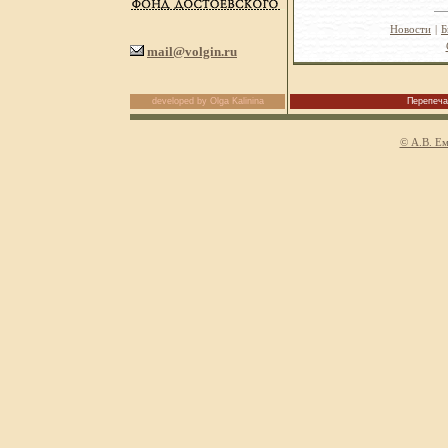
Новости
|
Б
mail@volgin.ru
developed by Olga Kalinina
Перепеча
© А.В. Ем